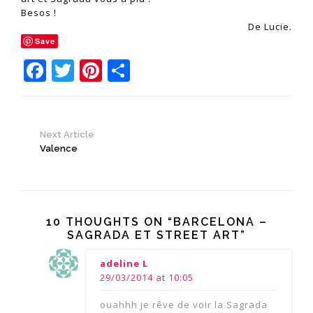
Besos !
De Lucie.
Save
Facebook
Twitter
Pinterest
Partager
Next Article
Valence
10 THOUGHTS ON “BARCELONA –
SAGRADA ET STREET ART”
says:
adeline L
29/03/2014 at 10:05
ouahhh je rêve de voir la Sagrada